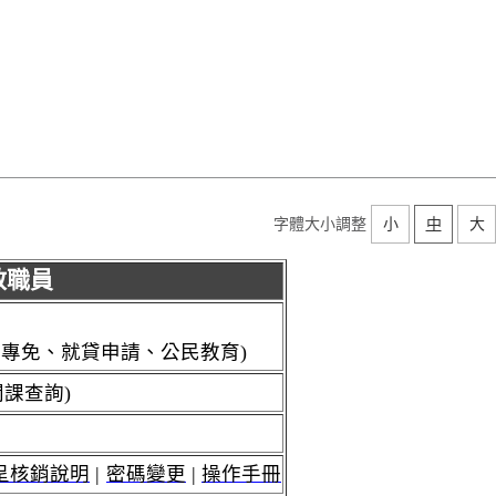
字體大小調整
小
中
大
教職員
、專免、就貸申請、公民教育)
課查詢)
呈核銷說明
|
密碼變更
|
操作手冊