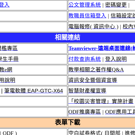
 登入
公文管理系統
|
密碼變更
|
教職員信箱登入
|
信箱設定
電腦報修( 資訊中心 )
|
校內W
相關連結
門檻專區
Teamviewer-遠端桌面連線
學生手冊
付款查詢系統
|
登入說明
教e網
教學相關之著作權Q&A
 使用說明
資訊安全暨個資宣導
|
筆電軟體 EAP-GTC-X64
智慧財產權宣導
「校園災害管理」實施計畫
ODF推廣專區
|
ODF應用工
表單下載
|
ODF
)
空白試卷格式(
日間部
|
進