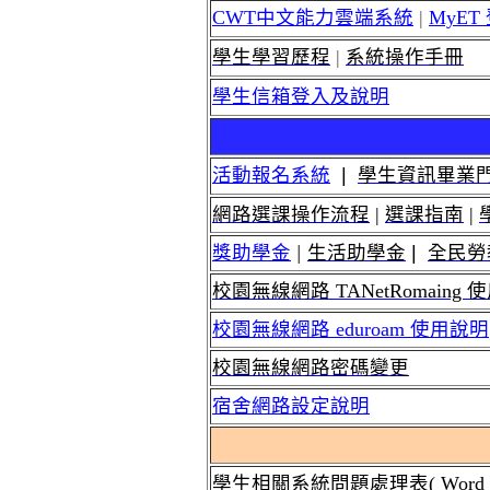
CWT中文能力雲端系統
|
MyET
學生學習歷程
|
系統操作手冊
學生信箱登入及說明
活動報名系統
|
學生資訊畢業
網路選課操作流程
|
選課指南
|
獎助學金
|
生活助學金
|
全民勞
校園無線網路 TANetRomaing
校園無線網路 eduroam 使用說明
校園無線網路密碼變更
宿舍網路設定說明
學生相關系統問題處理表(
Word