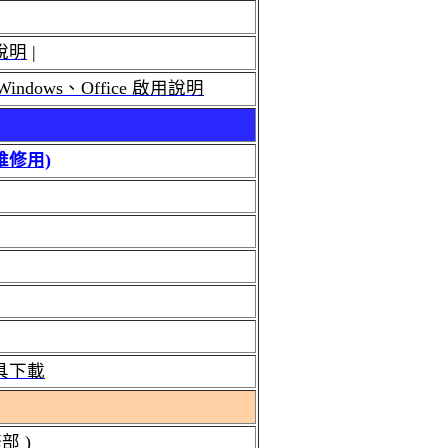
說明
|
indows、Office 啟用說明
(維修用)
具下載
修部
)