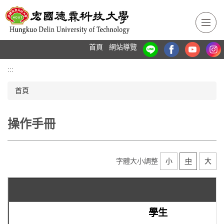
跳
到
主
要
首頁
網站導覽
內
容
:::
區
首頁
操作手冊
字體大小調整
小
中
大
學生