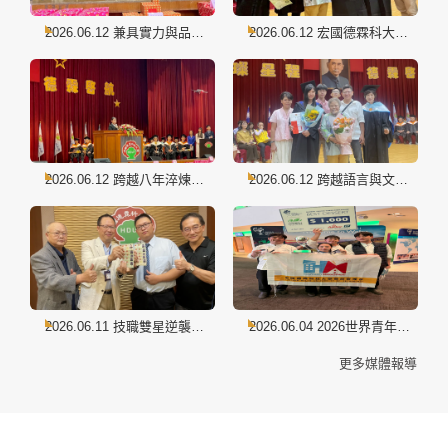
2026.06.12 兼具實力與品德
2026.06.12 宏國德霖科大吳
的餐旅之光！宏國德霖科大周
全桐獲「林謝罕見董事長
靈菲獲頒「林謝罕見董事長
獎」，以行動演繹終身學習典
獎」
範
2026.06.12 跨越八年淬煉、
2026.06.12 跨越語言與文化
圓夢榮耀時刻！「世界青年廚
挑戰 宏國德霖新住民學子獲
神」洪以萱致謝林謝罕見董事
最高榮譽董事長獎
長
2026.06.11 技職雙星逆襲人
2026.06.04 2026世界青年廚
生！狂拿證照、苦練氬銲 宏
神賽 宏國德霖科大洪以萱勇
更多媒體報導
國德霖兩畢業生奪最高榮譽
奪亞軍、最佳甜點殊榮