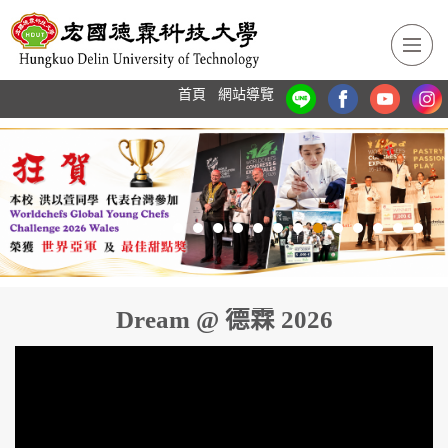
跳
到
主
要
首頁
網站導覽
內
容
區
Dream @ 德霖 2026