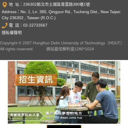
地 址：236302新北市土城區青雲路380巷1號
Address：No. 1, Ln. 380, Qingyun Rd., Tucheng Dist., New Taipei
City 236302 , Taiwan (R.O.C.)
電 話：02-22733567
隱私權聲明
Copyright © 2007 HungKuo Delin University of Technology（HDUT）.
All rights reserved. 網站最佳解析度1280*1024