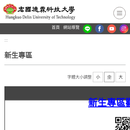
跳
到
主
要
首頁
網站導覽
內
容
:::
區
新生專區
字體大小調整
小
中
大
新生專區