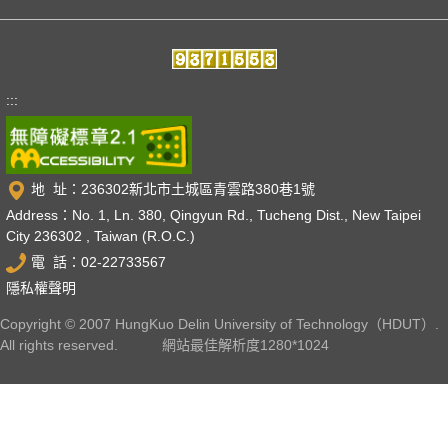
:::
地 址：236302新北市土城區青雲路380巷1號
Address：No. 1, Ln. 380, Qingyun Rd., Tucheng Dist., New Taipei
City 236302 , Taiwan (R.O.C.)
電 話：02-22733567
隱私權聲明
Copyright © 2007 HungKuo Delin University of Technology（HDUT）.
All rights reserved. 網站最佳解析度1280*1024