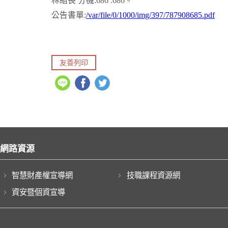
林組長 分機:686 :686。
公告書單:
/var/file/0/1000/img/397/787908685.pdf
友善列印
網路資源
智慧財產權宣導網
技職課程資源網
資安暨個資宣導