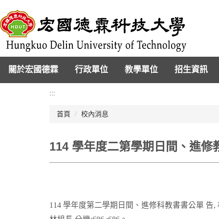
跳
到
主
要
內
容
區
關於宏國德霖
行政單位
教學單位
招生資訊
:::
首頁
校內消息
114 學年度二第學期日間、進
114 學年度第二學期日間、進修科教書書公單 告,