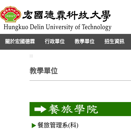
跳
到
主
要
內
容
區
關於宏國德霖
行政單位
教學單位
招生資訊
:::
教學單位
餐旅管理系(科)