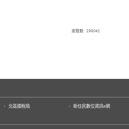
瀏覽數:
196041
北區國稅局
新住民數位資訊e網