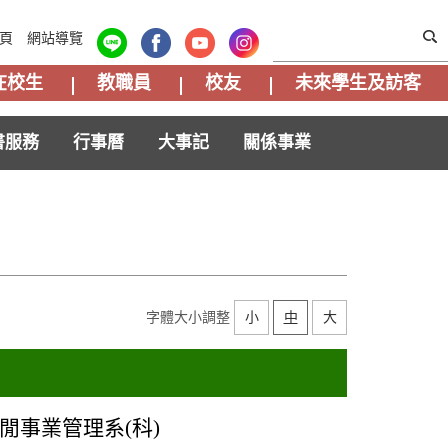
頁
網站導覽
在校生
教職員
校友
未來學生及訪客
書服務
行事曆
大事記
關係事業
字體大小調整
小
中
大
閒事業管理系(科)